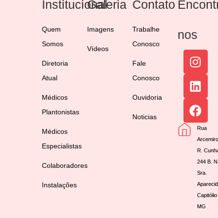
Institucional
Galeria
Contato
Encont
Quem
Imagens
Trabalhe
nos
Somos
Conosco
Vídeos
Diretoria
Fale
Atual
Conosco
Médicos
Ouvidoria
Plantonistas
Noticias
Rua
Médicos
Arcemir
Especialistas
R. Cunh
244 B. N
Colaboradores
Sra.
Instalações
Aparecid
Capitólio
MG