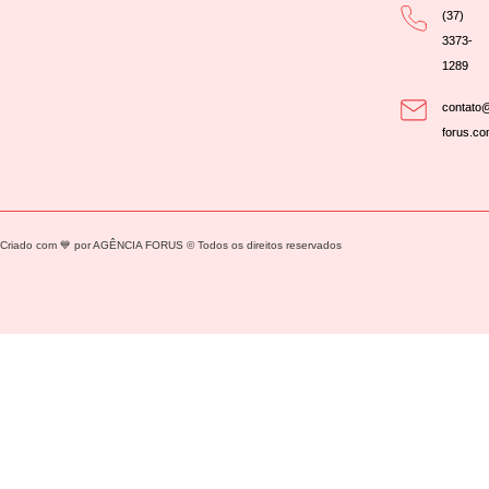
(37)
3373-
1289
contato@
forus.co
Criado com 💙 por AGÊNCIA FORUS © Todos os direitos reservados