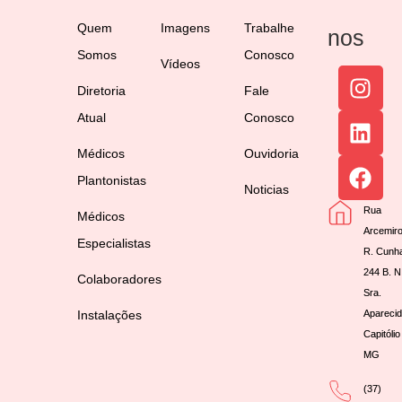
Quem
Imagens
Trabalhe
nos
Somos
Conosco
Vídeos
Diretoria
Fale
Atual
Conosco
Médicos
Ouvidoria
Plantonistas
Noticias
Rua
Médicos
Arcemir
Especialistas
R. Cunh
244 B. N
Colaboradores
Sra.
Instalações
Aparecid
Capitólio
MG
(37)