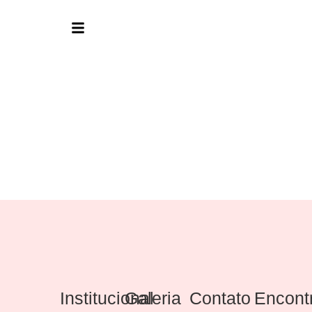
Dr. Henrique
Rodrigues
Rattis Batista
Institucional
Galeria
Contato
Encont