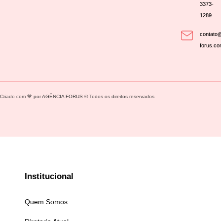
3373-
1289
contato@
forus.co
Criado com 💙 por AGÊNCIA FORUS © Todos os direitos reservados
Institucional
Quem Somos