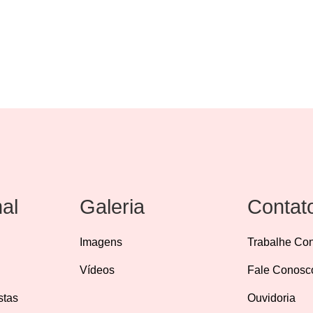
ia dos Santos
nal
Galeria
Contat
Imagens
Trabalhe Co
Vídeos
Fale Conosc
stas
Ouvidoria