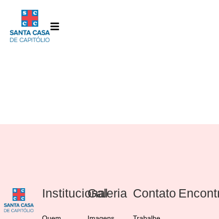
Jaison Alves de
Matos
Institucional
Galeria
Contato
Encont
Quem
Imagens
Trabalhe