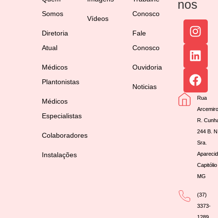
nos
Somos
Conosco
Vídeos
Diretoria
Fale
Atual
Conosco
Médicos
Ouvidoria
Plantonistas
Noticias
Rua
Médicos
Arcemir
Especialistas
R. Cunh
244 B. N
Colaboradores
Sra.
Instalações
Aparecid
Capitólio
MG
(37)
3373-
1289