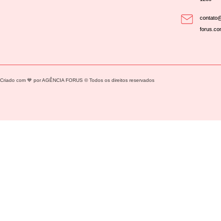
contato@
forus.co
Criado com 💙 por AGÊNCIA FORUS © Todos os direitos reservados